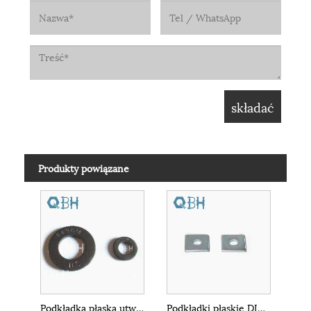
Produkty powiązane
Podkładka płaska utwardzana HDG ASTM F436m
Podkładki płaskie DIN436 Podkładka kwadratowa