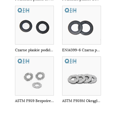
Czarne płaskie podkładki ze stali węglowej DIN6919
EN14399-6 Czarna pralka z HV
ASTM F959 Bezpośrednie wskaźnik napięcia płaska pralka
ASTM F959M Okrągła płaska uszczelka specjalna