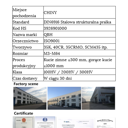
Miejsce
CHINY
pochodzenia
Standard
DIN6916 Stalowa strukturalna pralka
Kod HS
3926901000
Nazwa marki
QBH
Orzecznictwo
ISO9001
Tworzywo
35K, 40CR, 35CRMO, SCM435 itp.
Rozmiar
M3-M64
Proces
Kucie zimne ≤300 mm, gorące kucie
produkcyjny
≤1000 mm
Klasa
100HV / 200HV / 300HV
Czas dostawy
W ciągu 30 dni